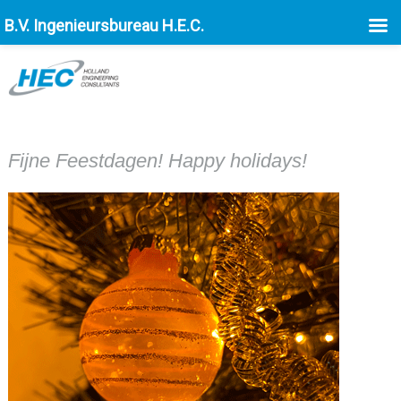
B.V. Ingenieursbureau H.E.C.
Fijne Feestdagen! Happy holidays!