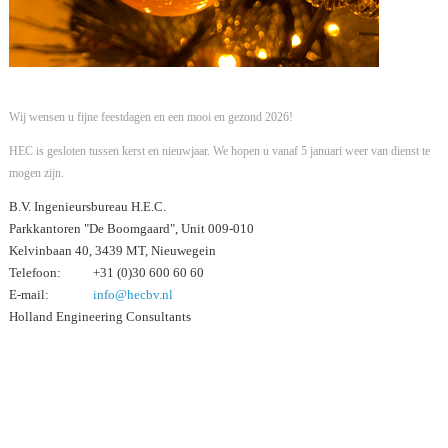
Wij wensen u fijne feestdagen en een mooi en gezond 2026!
HEC is gesloten tussen kerst en nieuwjaar. We hopen u vanaf 5 januari weer van dienst te
mogen zijn.
B.V. Ingenieursbureau H.E.C.
Parkkantoren "De Boomgaard", Unit 009-010
Kelvinbaan 40, 3439 MT, Nieuwegein
Telefoon
+31 (0)30 600 60 60
E-mail
info@hecbv.nl
Holland Engineering Consultants