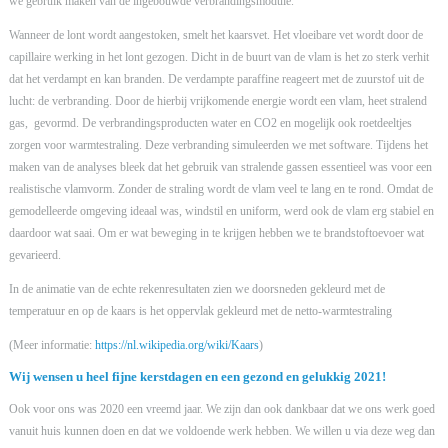
we gebruik maken van de ingebouwde verbrandingsmodule.
Wanneer de lont wordt aangestoken, smelt het kaarsvet. Het vloeibare vet wordt door de
capillaire werking in het lont gezogen. Dicht in de buurt van de vlam is het zo sterk verhit
dat het verdampt en kan branden. De verdampte paraffine reageert met de zuurstof uit de
lucht: de verbranding. Door de hierbij vrijkomende energie wordt een vlam, heet stralend
gas, gevormd. De verbrandingsproducten water en CO2 en mogelijk ook roetdeeltjes
zorgen voor warmtestraling. Deze verbranding simuleerden we met software. Tijdens het
maken van de analyses bleek dat het gebruik van stralende gassen essentieel was voor een
realistische vlamvorm. Zonder de straling wordt de vlam veel te lang en te rond. Omdat de
gemodelleerde omgeving ideaal was, windstil en uniform, werd ook de vlam erg stabiel en
daardoor wat saai. Om er wat beweging in te krijgen hebben we te brandstoftoevoer wat
gevarieerd.
In de animatie van de echte rekenresultaten zien we doorsneden gekleurd met de
temperatuur en op de kaars is het oppervlak gekleurd met de netto-warmtestraling
(Meer informatie:
https://nl.wikipedia.org/wiki/Kaars
)
Wij wensen u heel fijne kerstdagen en een gezond en gelukkig 2021!
Ook voor ons was 2020 een vreemd jaar. We zijn dan ook dankbaar dat we ons werk goed
vanuit huis kunnen doen en dat we voldoende werk hebben. We willen u via deze weg dan