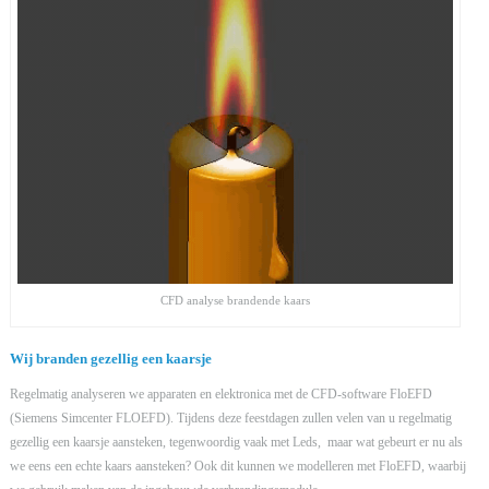
CFD analyse brandende kaars
Wij branden gezellig een kaarsje
Regelmatig analyseren we apparaten en elektronica met de CFD-software FloEFD
(Siemens Simcenter FLOEFD). Tijdens deze feestdagen zullen velen van u regelmatig
gezellig een kaarsje aansteken, tegenwoordig vaak met Leds, maar wat gebeurt er nu als
we eens een echte kaars aansteken? Ook dit kunnen we modelleren met FloEFD, waarbij