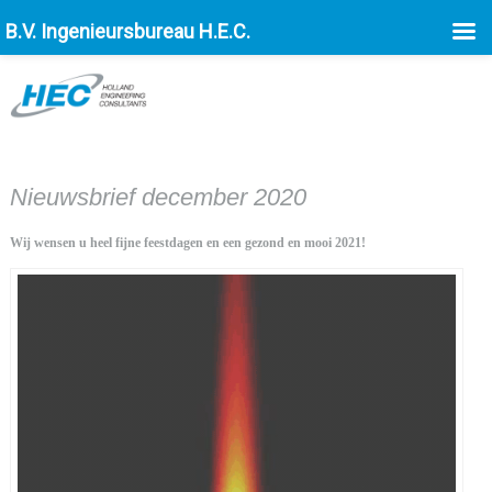
B.V. Ingenieursbureau H.E.C.
Nieuwsbrief december 2020
Wij wensen u heel fijne feestdagen en een gezond en mooi 2021!